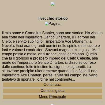
Il vecchio storico
Il mio nome è Cornelius Stanler, sono uno storico. Ho vissuto
alla corte dell'imperatore Gerico Dhartern, il Padrone del
Cielo, e servito suo figlio, l'imperatore Ace Dhartern, la
Nuvola. Essi erano grandi uomini nello spirito e nel cuore e
forti e valorosi condottieri. Sovrani magnanimi e giusti. Ma il
tempo passa e molte, anzi troppe, cose cambiano. Quello
che fu il glorioso e prospero Impero del Cielo Celeste, alla
morte dell'imperatore Gerico Dharten, si dissolse corroso
dalle continue lotte intestine tra signori e signorotti. La
situazione precipitò ulteriormente quando suo figlio, il neo
imperatore Ace Dharten, perse la vita sul campo, nel vano
tentativo di riportare l'ordine nel continente...
Continua...
Come si gioca
Menu Principale